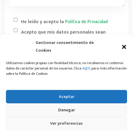
He leído y acepto la
Política de Privacidad
Acepto que mis datos personales sean
empleados para las finalidades comerciales por
Gestionar consentimiento de
medios electrónicos.
Cookies
Utilizamos cookies propias con finalidad técnica, no recabamos ni cedemos
datos de carácter personal de los usuarios. Clica
AQUÍ
, para más información
sobre la Política de Cookies
Aceptar
Denegar
© 2025 Viveros Hernandez, Todos los Derechos Reservados -
Política de
Ver preferencias
Privacidad
-
Aviso Legal
-
Política de Cookies